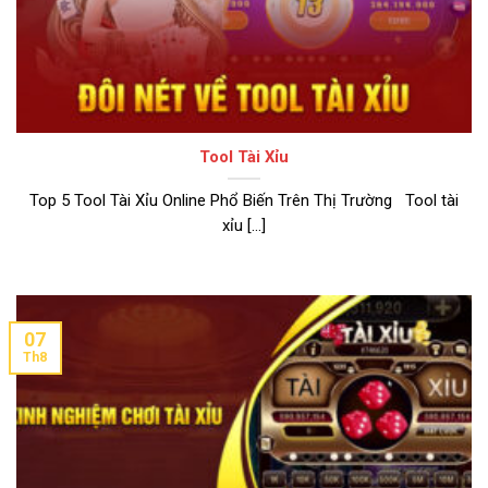
Tool Tài Xỉu
Top 5 Tool Tài Xỉu Online Phổ Biến Trên Thị Trường Tool tài
xỉu [...]
07
Th8