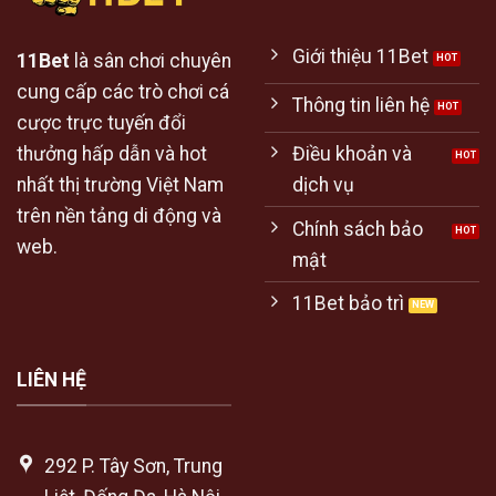
Giới thiệu 11Bet
11Bet
là sân chơi chuyên
cung cấp các trò chơi cá
Thông tin liên hệ
cược trực tuyến đổi
thưởng hấp dẫn và
hot
Điều khoản và
nhất thị trường Việt Nam
dịch vụ
trên nền tảng di động và
Chính sách bảo
web
.
mật
11Bet bảo trì
LIÊN HỆ
292 P. Tây Sơn, Trung