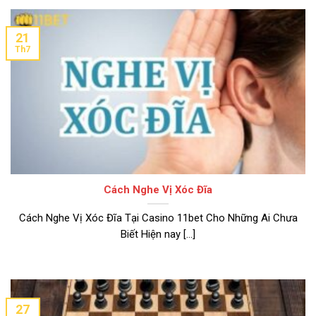
21
Th7
Cách Nghe Vị Xóc Đĩa
Cách Nghe Vị Xóc Đĩa Tại Casino 11bet Cho Những Ai Chưa
Biết Hiện nay [...]
27