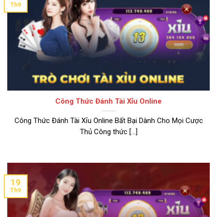
Th9
Công Thức Đánh Tài Xỉu Online
Công Thức Đánh Tài Xỉu Online Bất Bại Dành Cho Mọi Cược
Thủ Công thức [...]
19
Th9