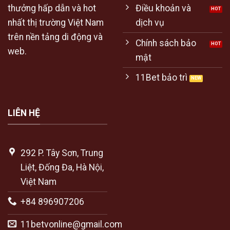
thưởng hấp dẫn và
hot
Điều khoản và
nhất thị trường Việt Nam
dịch vụ
trên nền tảng di động và
Chính sách bảo
web
.
mật
11Bet bảo trì
LIÊN HỆ
292 P. Tây Sơn, Trung
Liệt, Đống Đa, Hà Nội,
Việt Nam
+84 896907206
11betvonline@gmail.com