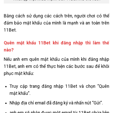
Bằng cách sử dụng các cách trên, người chơi có thể
đảm bảo mật khẩu của mình là mạnh và an toàn trên
11Bet.
Quên mật khẩu 11Bet khi đăng nhập thì làm thế
nào?
Nếu anh em quên mật khẩu của mình khi đăng nhập
11Bet, anh em có thể thực hiện các bước sau để khôi
phục mật khẩu:
Truy cập trang đăng nhập 11Bet và chọn “Quên
mật khẩu”.
Nhập địa chỉ email đã đăng ký và nhấn nút “Gửi”.
anh em sẽ nhận được một email từ 11Bet chứa liên