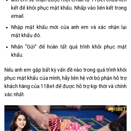
kết để khôi phục mật khẩu. Nhấp vào liên kết trong
email.
Nhập mật khẩu mới của anh em và xác nhận lại
mật khẩu đó.
Nhấn “Gửi” để hoàn tất quá trình khôi phục mật
khẩu.
Nếu anh em gặp bất kỳ vấn đề nào trong quá trình khôi
phục mật khẩu của mình, hãy liên hệ với bộ phận hỗ trợ
khách hàng của 11Bet để được hỗ trợ kịp thời và chính
xác nhất.