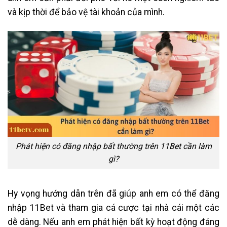
và kịp thời để bảo vệ tài khoản của mình.
Phát hiện có đăng nhập bất thường trên 11Bet cần làm
gì?
Hy vọng hướng dẫn trên đã giúp anh em có thể đăng
nhập 11Bet và tham gia cá cược tại nhà cái một các
dễ dàng. Nếu anh em phát hiện bất kỳ hoạt động đáng