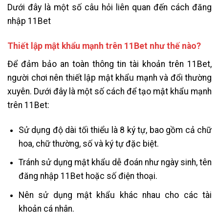
Dưới đây là một số câu hỏi liên quan đến cách đăng
nhập 11Bet
Thiết lập mật khẩu mạnh trên 11Bet như thế nào?
Để đảm bảo an toàn thông tin tài khoản trên 11Bet,
người chơi nên thiết lập mật khẩu mạnh và đổi thường
xuyên. Dưới đây là một số cách để tạo mật khẩu mạnh
trên 11Bet:
Sử dụng độ dài tối thiểu là 8 ký tự, bao gồm cả chữ
hoa, chữ thường, số và ký tự đặc biệt.
Tránh sử dụng mật khẩu dễ đoán như ngày sinh, tên
đăng nhập 11Bet hoặc số điện thoại.
Nên sử dụng mật khẩu khác nhau cho các tài
khoản cá nhân.