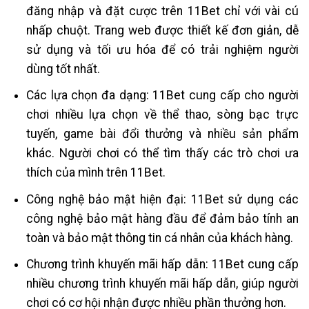
đăng nhập và đặt cược trên 11Bet chỉ với vài cú
nhấp chuột. Trang web được thiết kế đơn giản, dễ
sử dụng và tối ưu hóa để có trải nghiệm người
dùng tốt nhất.
Các lựa chọn đa dạng: 11Bet cung cấp cho người
chơi nhiều lựa chọn về thể thao, sòng bạc trực
tuyến, game bài đổi thưởng và nhiều sản phẩm
khác. Người chơi có thể tìm thấy các trò chơi ưa
thích của mình trên 11Bet.
Công nghệ bảo mật hiện đại: 11Bet sử dụng các
công nghệ bảo mật hàng đầu để đảm bảo tính an
toàn và bảo mật thông tin cá nhân của khách hàng.
Chương trình khuyến mãi hấp dẫn: 11Bet cung cấp
nhiều chương trình khuyến mãi hấp dẫn, giúp người
chơi có cơ hội nhận được nhiều phần thưởng hơn.