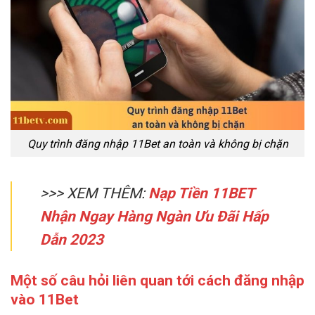
Quy trình đăng nhập 11Bet an toàn và không bị chặn
>>> XEM THÊM:
Nạp Tiền 11BET
Nhận Ngay Hàng Ngàn Ưu Đãi Hấp
Dẫn 2023
Một số câu hỏi liên quan tới cách đăng nhập
vào 11Bet