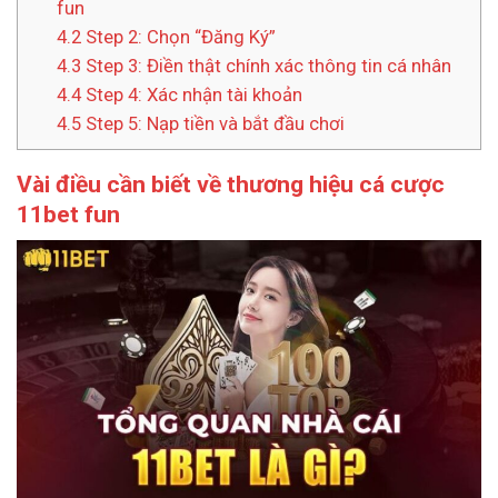
fun
4.2
Step 2: Chọn “Đăng Ký”
4.3
Step 3: Điền thật chính xác thông tin cá nhân
4.4
Step 4: Xác nhận tài khoản
4.5
Step 5: Nạp tiền và bắt đầu chơi
Vài điều cần biết về thương hiệu cá cược
11bet fun