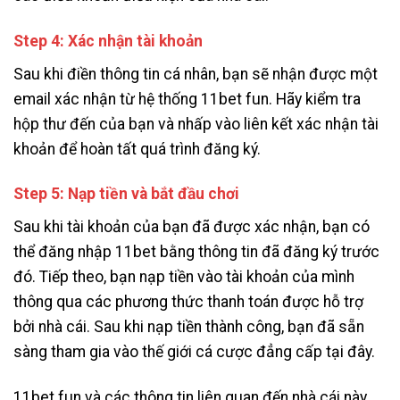
Step 4: Xác nhận tài khoản
Sau khi điền thông tin cá nhân, bạn sẽ nhận được một
email xác nhận từ hệ thống 11bet fun. Hãy kiểm tra
hộp thư đến của bạn và nhấp vào liên kết xác nhận tài
khoản để hoàn tất quá trình đăng ký.
Step 5: Nạp tiền và bắt đầu chơi
Sau khi tài khoản của bạn đã được xác nhận, bạn có
thể đăng nhập 11bet bằng thông tin đã đăng ký trước
đó. Tiếp theo, bạn nạp tiền vào tài khoản của mình
thông qua các phương thức thanh toán được hỗ trợ
bởi nhà cái. Sau khi nạp tiền thành công, bạn đã sẵn
sàng tham gia vào thế giới cá cược đẳng cấp tại đây.
11bet fun và các thông tin liên quan đến nhà cái này