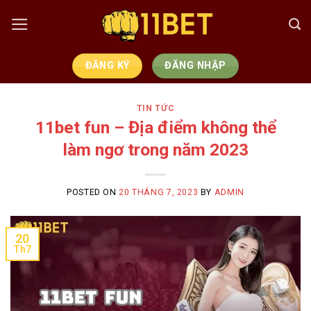
Skip
to
content
ĐĂNG KÝ
ĐĂNG NHẬP
TIN TỨC
11bet fun – Địa điểm không thể
làm ngơ trong năm 2023
POSTED ON
20 THÁNG 7, 2023
BY
ADMIN
20
Th7