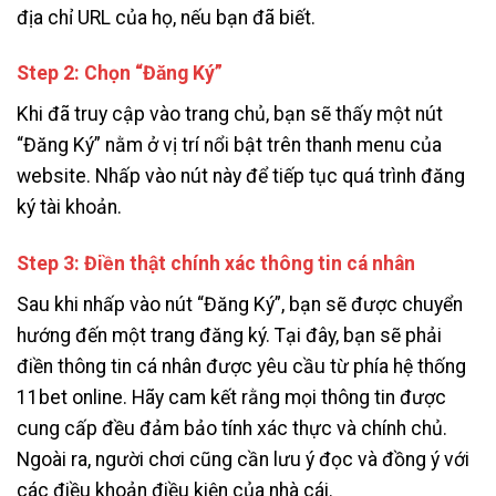
địa chỉ URL của họ, nếu bạn đã biết.
Step 2: Chọn “Đăng Ký”
Khi đã truy cập vào trang chủ, bạn sẽ thấy một nút
“Đăng Ký” nằm ở vị trí nổi bật trên thanh menu của
website. Nhấp vào nút này để tiếp tục quá trình đăng
ký tài khoản.
Step 3: Điền thật chính xác thông tin cá nhân
Sau khi nhấp vào nút “Đăng Ký”, bạn sẽ được chuyển
hướng đến một trang đăng ký. Tại đây, bạn sẽ phải
điền thông tin cá nhân được yêu cầu từ phía hệ thống
11bet online. Hãy cam kết rằng mọi thông tin được
cung cấp đều đảm bảo tính xác thực và chính chủ.
Ngoài ra, người chơi cũng cần lưu ý đọc và đồng ý với
các điều khoản điều kiện của nhà cái.