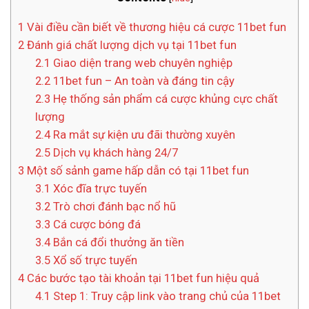
1
Vài điều cần biết về thương hiệu cá cược 11bet fun
2
Đánh giá chất lượng dịch vụ tại 11bet fun
2.1
Giao diện trang web chuyên nghiệp
2.2
11bet fun – An toàn và đáng tin cậy
2.3
Hẹ thống sản phẩm cá cược khủng cực chất
lượng
2.4
Ra mắt sự kiện ưu đãi thường xuyên
2.5
Dịch vụ khách hàng 24/7
3
Một số sảnh game hấp dẫn có tại 11bet fun
3.1
Xóc đĩa trực tuyến
3.2
Trò chơi đánh bạc nổ hũ
3.3
Cá cược bóng đá
3.4
Bắn cá đổi thưởng ăn tiền
3.5
Xổ số trực tuyến
4
Các bước tạo tài khoản tại 11bet fun hiệu quả
4.1
Step 1: Truy cập link vào trang chủ của 11bet