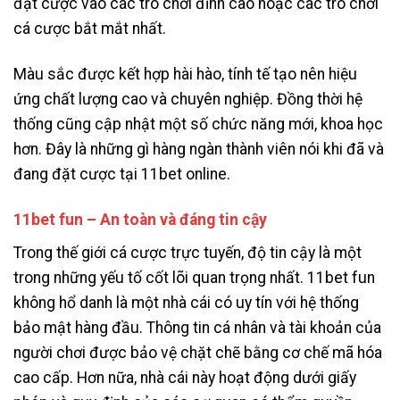
đặt cược vào các trò chơi đỉnh cao hoặc các trò chơi
cá cược bắt mắt nhất.
Màu sắc được kết hợp hài hào, tính tế tạo nên hiệu
ứng chất lượng cao và chuyên nghiệp. Đồng thời hệ
thống cũng cập nhật một số chức năng mới, khoa học
hơn. Đây là những gì hàng ngàn thành viên nói khi đã và
đang đặt cược tại 11bet online.
11bet fun – An toàn và đáng tin cậy
Trong thế giới cá cược trực tuyến, độ tin cậy là một
trong những yếu tố cốt lõi quan trọng nhất. 11bet fun
không hổ danh là một nhà cái có uy tín với hệ thống
bảo mật hàng đầu. Thông tin cá nhân và tài khoản của
người chơi được bảo vệ chặt chẽ bằng cơ chế mã hóa
cao cấp. Hơn nữa, nhà cái này hoạt động dưới giấy