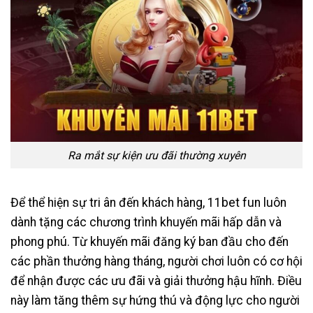
Ra mắt sự kiện ưu đãi thường xuyên
Để thể hiện sự tri ân đến khách hàng, 11bet fun luôn
dành tặng các chương trình khuyến mãi hấp dẫn và
phong phú. Từ khuyến mãi đăng ký ban đầu cho đến
các phần thưởng hàng tháng, người chơi luôn có cơ hội
để nhận được các ưu đãi và giải thưởng hậu hĩnh. Điều
này làm tăng thêm sự hứng thú và động lực cho người