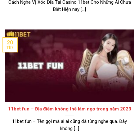
Cách Nghe Vị Xóc Đĩa Tại Casino 11bet Cho Những Ai Chưa
Biết Hiện nay [...]
20
Th7
11bet fun – Địa điểm không thể làm ngơ trong năm 2023
11bet fun – Tên gọi mà ai ai cũng đã từng nghe qua. Đây
không [...]