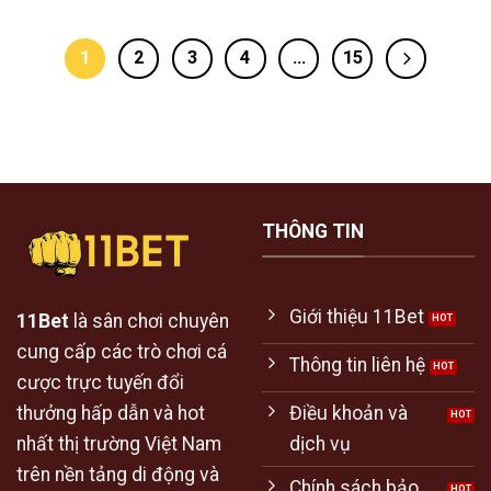
1
2
3
4
…
15
THÔNG TIN
Giới thiệu 11Bet
11Bet
là sân chơi chuyên
cung cấp các trò chơi cá
Thông tin liên hệ
cược trực tuyến đổi
thưởng hấp dẫn và
hot
Điều khoản và
nhất thị trường Việt Nam
dịch vụ
trên nền tảng di động và
Chính sách bảo