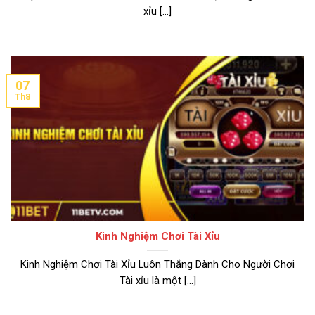
xỉu [...]
07
Th8
Kinh Nghiệm Chơi Tài Xỉu
Kinh Nghiệm Chơi Tài Xỉu Luôn Thắng Dành Cho Người Chơi
Tài xỉu là một [...]