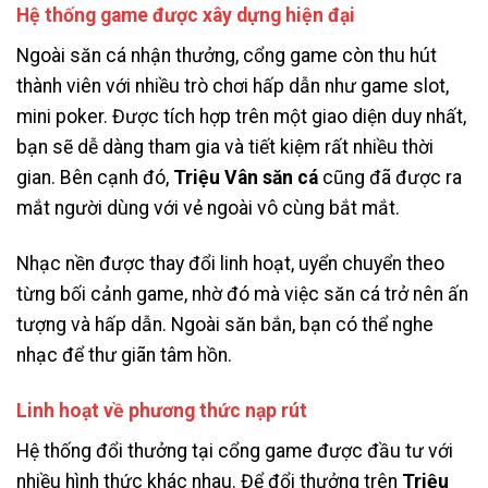
Hệ thống game được xây dựng hiện đại
Ngoài săn cá nhận thưởng, cổng game còn thu hút
thành viên với nhiều trò chơi hấp dẫn như game slot,
mini poker. Được tích hợp trên một giao diện duy nhất,
bạn sẽ dễ dàng tham gia và tiết kiệm rất nhiều thời
gian. Bên cạnh đó,
Triệu Vân săn cá
cũng đã được ra
mắt người dùng với vẻ ngoài vô cùng bắt mắt.
Nhạc nền được thay đổi linh hoạt, uyển chuyển theo
từng bối cảnh game, nhờ đó mà việc săn cá trở nên ấn
tượng và hấp dẫn. Ngoài săn bắn, bạn có thể nghe
nhạc để thư giãn tâm hồn.
Linh hoạt về phương thức nạp rút
Hệ thống đổi thưởng tại cổng game được đầu tư với
nhiều hình thức khác nhau. Để đổi thưởng trên
Triệu