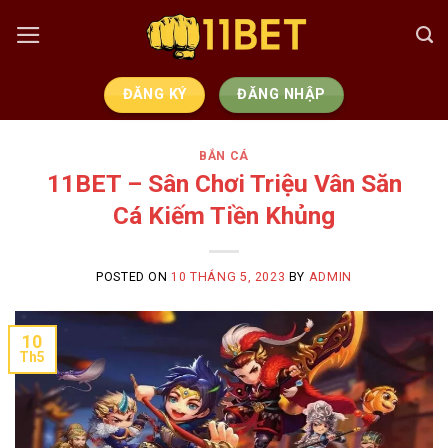
Skip
to
content
ĐĂNG KÝ
ĐĂNG NHẬP
BẮN CÁ
11BET – Sân Chơi Triệu Vân Săn
Cá Kiếm Tiền Khủng
POSTED ON
10 THÁNG 5, 2023
BY
ADMIN
10
Th5