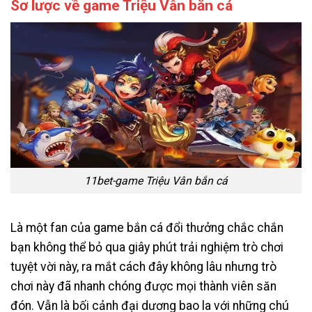
Sơ lược về game Triệu Vân bắn cá
11bet-game Triệu Vân bắn cá
Là một fan của game bắn cá đổi thưởng chắc chắn
bạn không thể bỏ qua giây phút trải nghiệm trò chơi
tuyệt vời này, ra mắt cách đây không lâu nhưng trò
chơi này đã nhanh chóng được mọi thành viên săn
đón. Vẫn là bối cảnh đại dương bao la với những chú