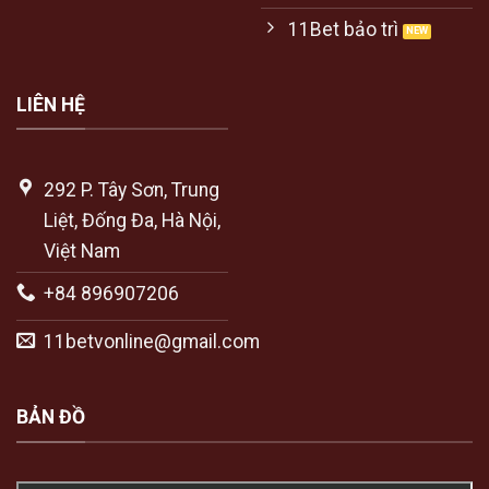
11Bet bảo trì
LIÊN HỆ
292 P. Tây Sơn, Trung
Liệt, Đống Đa, Hà Nội,
Việt Nam
+84 896907206
11betvonline@gmail.com
BẢN ĐỒ