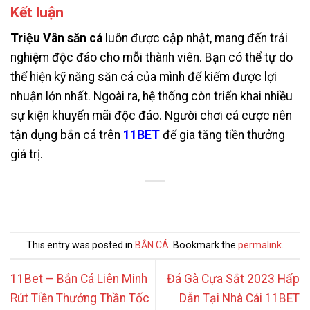
Kết luận
Triệu Vân săn cá
luôn được cập nhật, mang đến trải
nghiệm độc đáo cho mỗi thành viên. Bạn có thể tự do
thể hiện kỹ năng săn cá của mình để kiếm được lợi
nhuận lớn nhất. Ngoài ra, hệ thống còn triển khai nhiều
sự kiện khuyến mãi độc đáo. Người chơi cá cược nên
tận dụng bắn cá trên
11BET
để gia tăng tiền thưởng
giá trị.
This entry was posted in
BẮN CÁ
. Bookmark the
permalink
.
11Bet – Bắn Cá Liên Minh
Đá Gà Cựa Sắt 2023 Hấp
Rút Tiền Thưởng Thần Tốc
Dẫn Tại Nhà Cái 11BET