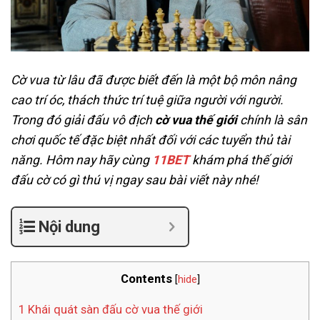
Cờ vua từ lâu đã được biết đến là một bộ môn nâng
cao trí óc, thách thức trí tuệ giữa người với người.
Trong đó giải đấu vô địch
cờ vua thế giới
chính là sân
chơi quốc tế đặc biệt nhất đối với các tuyển thủ tài
năng. Hôm nay hãy cùng
11BET
khám phá thế giới
đấu cờ có gì thú vị ngay sau bài viết này nhé!
Nội dung
Contents
[
hide
]
1
Khái quát sàn đấu cờ vua thế giới