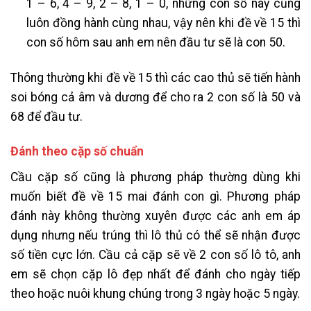
1 – 6, 4 – 9, 2 – 8, 1 – 0, những con số này cũng
luôn đồng hành cùng nhau, vậy nên khi đề về 15 thì
con số hôm sau anh em nên đầu tư sẽ là con 50.
Thông thường khi đề về 15 thì các cao thủ sẽ tiến hành
soi bóng cả âm và dương để cho ra 2 con số là 50 và
68 để đầu tư.
Đánh theo cặp số chuẩn
Cầu cặp số cũng là phương pháp thường dùng khi
muốn biết đề về 15 mai đánh con gì. Phương pháp
đánh này không thường xuyên được các anh em áp
dụng nhưng nếu trúng thì lô thủ có thể sẽ nhận được
số tiền cực lớn. Cầu cả cặp sẽ về 2 con số lô tô, anh
em sẽ chọn cặp lô đẹp nhất để đánh cho ngày tiếp
theo hoặc nuôi khung chúng trong 3 ngày hoặc 5 ngày.