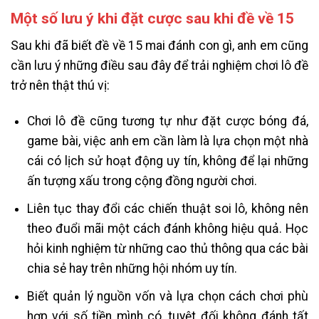
Một số lưu ý khi đặt cược sau khi đề về 15
Sau khi đã biết đề về 15 mai đánh con gì, anh em cũng
cần lưu ý những điều sau đây để trải nghiệm chơi lô đề
trở nên thật thú vị:
Chơi lô đề cũng tương tự như đặt cược bóng đá,
game bài, việc anh em cần làm là lựa chọn một nhà
cái có lịch sử hoạt động uy tín, không để lại những
ấn tượng xấu trong cộng đồng người chơi.
Liên tục thay đổi các chiến thuật soi lô, không nên
theo đuổi mãi một cách đánh không hiệu quả. Học
hỏi kinh nghiệm từ những cao thủ thông qua các bài
chia sẻ hay trên những hội nhóm uy tín.
Biết quản lý nguồn vốn và lựa chọn cách chơi phù
hợp với số tiền mình có, tuyệt đối không đánh tất