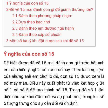
1
Ý nghĩa của con số 15
2
Đề về 15 mai đánh con gì để giành thưởng lớn?
2.1
Đánh theo phương pháp chạm
2.2
Dựa theo bạc nhớ
2.3
Đánh theo âm dương ngũ hành
2.4
Đánh theo cặp số chuẩn
3
Một số lưu ý khi đặt cược sau khi đề về 15
Ý nghĩa của con số 15
Để biết được đề về 15 mai đánh con gì trước hết anh
em cần hiểu ý nghĩa của con số này. Theo kinh nghiệm
của những anh em chơi lô đề, con số 15 được xem là
số may mắn. Điều này xuất phát từ việc kết hợp giữa
số 1 và số 5 để tạo thành số 15. Trong đó số 1 đại
diện cho sự khởi đầu mới và sự phát triển, trong khi số
5 tượng trưng cho sự cân đối và ổn định.