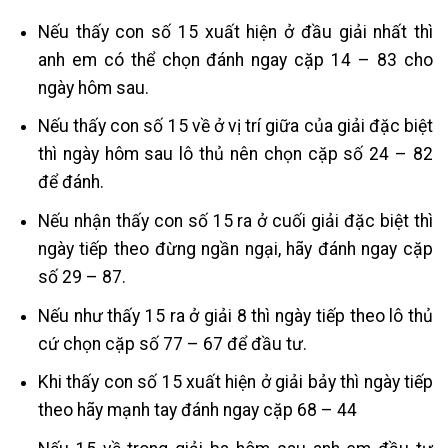
Nếu thấy con số 15 xuất hiện ở đầu giải nhất thì
anh em có thể chọn đánh ngay cặp 14 – 83 cho
ngày hôm sau.
Nếu thấy con số 15 về ở vị trí giữa của giải đặc biệt
thì ngày hôm sau lô thủ nên chọn cặp số 24 – 82
để đánh.
Nếu nhận thấy con số 15 ra ở cuối giải đặc biệt thì
ngày tiếp theo đừng ngần ngại, hãy đánh ngay cặp
số 29 – 87.
Nếu như thấy 15 ra ở giải 8 thì ngày tiếp theo lô thủ
cứ chọn cặp số 77 – 67 để đầu tư.
Khi thấy con số 15 xuất hiện ở giải bảy thì ngày tiếp
theo hãy mạnh tay đánh ngay cặp 68 – 44