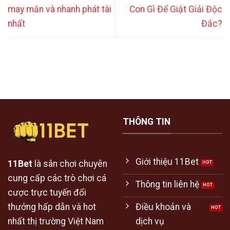
may mắn và nhanh phát tài
Con Gì Để Giật Giải Độc
nhất
Đắc?
THÔNG TIN
Giới thiệu 11Bet
11Bet
là sân chơi chuyên
cung cấp các trò chơi cá
Thông tin liên hệ
cược trực tuyến đổi
thưởng hấp dẫn và
hot
Điều khoản và
nhất thị trường Việt Nam
dịch vụ