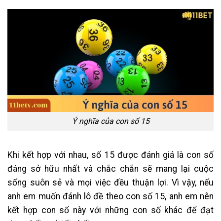
Ý nghĩa của con số 15
Khi kết hợp với nhau, số 15 được đánh giá là con số
đáng sở hữu nhất và chắc chắn sẽ mang lại cuộc
sống suôn sẻ và mọi việc đều thuận lợi. Vì vậy, nếu
anh em muốn đánh lô đề theo con số 15, anh em nên
kết hợp con số này với những con số khác để đạt