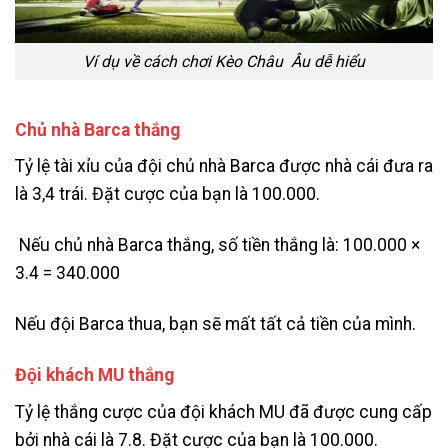
Ví dụ về cách chơi Kèo Châu Âu dễ hiểu
Chủ nhà Barca thắng
Tỷ lệ tài xỉu của đội chủ nhà Barca được nhà cái đưa ra
là 3,4 trái. Đặt cược của bạn là 100.000.
Nếu chủ nhà Barca thắng, số tiền thắng là: 100.000 ×
3.4 = 340.000
Nếu đội Barca thua, bạn sẽ mất tất cả tiền của mình.
Đội khách MU thắng
Tỷ lệ thắng cược của đội khách MU đã được cung cấp
bởi nhà cái là 7.8. Đặt cược của bạn là 100.000.