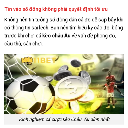
Tin vào số đông không phải quyết định tối ưu
Không nên tin tưởng số đông dân cá độ dễ sập bẫy khi
có thông tin sai lệch. Bạn nên tìm hiểu kỹ các đội bóng
trước khi chơi cá
kèo châu Âu
về vấn đề phong độ,
cầu thủ, sân chơi.
Kinh nghiệm cá cược kèo Châu Âu đỉnh nhất