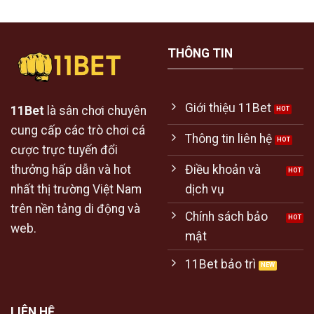
THÔNG TIN
Giới thiệu 11Bet
11Bet
là sân chơi chuyên
cung cấp các trò chơi cá
Thông tin liên hệ
cược trực tuyến đổi
thưởng hấp dẫn và
hot
Điều khoản và
nhất thị trường Việt Nam
dịch vụ
trên nền tảng di động và
Chính sách bảo
web
.
mật
11Bet bảo trì
LIÊN HỆ