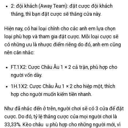
2: đội khách (Away Team): đặt cược đội khách
thắng, thì bạn đặt cược sẽ thắng cửa này.
Hiện nay, có hai loại chính cho các anh em lựa chọn
loại phù hợp và tham gia đặt cược. Mỗi loại cược sẽ
có những ưu là nhược điểm riêng do đó, anh em cũng
nên cân nhắc:
FT.1X2: Cược Châu Âu 1 × 2 cả trận, phù hợp cho
người vốn dày.
1H.1X2: Cược Châu Âu 1 × 2 cho hiệp một, thích
hợp cho người muốn kiếm tiền nhanh.
Như đã nhắc đến ở trên, người chơi sẽ có 3 cửa để đặt
cược. Do đó, tỷ lệ thắng cược của mọi người chơi là
33,33%. Kèo châu u phù hợp cho những người mới, vì