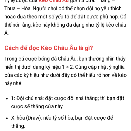
Tỷ lệ cược của
Kèo Châu Âu
gồm 3 cửa: Thắng –
Thua – Hòa. Người chơi có thể chọn đội họ yêu thích
hoặc dựa theo một số yếu tố để đặt cược phù hợp. Có
thể nói rằng, kèo này không đa dạng như tỷ lệ kèo châu
Á.
Cách để đọc Kèo Châu Âu là gì?
Trong cá cược bóng đá Châu Âu, bạn thường nhìn thấy
hiển thị dưới dạng ký hiệu 1 × 2. Cùng cập nhật ý nghĩa
của các ký hiệu như dưới đây có thể hiểu rõ hơn về kèo
này nhé:
1: Đội chủ nhà: đặt cược đội nhà thắng; thì bạn đặt
cược sẽ thắng cửa này.
X: hòa (Draw): nếu tỷ số hòa, bạn đặt cược để
thắng.