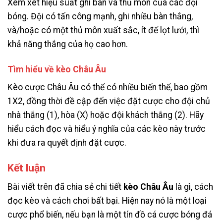
Xem xét hiệu suất ghi bàn và thủ môn của các đội
bóng. Đội có tấn công mạnh, ghi nhiều bàn thắng,
và/hoặc có một thủ môn xuất sắc, ít để lọt lưới, thì
khả năng thắng của họ cao hơn.
Tìm hiểu về kèo Châu Âu
Kèo cược Châu Âu có thể có nhiều biến thể, bao gồm
1X2, đồng thời đề cập đến việc đặt cược cho đội chủ
nhà thắng (1), hòa (X) hoặc đội khách thắng (2). Hãy
hiểu cách đọc và hiểu ý nghĩa của các kèo này trước
khi đưa ra quyết định đặt cược.
Kết luận
Bài viết trên đã chia sẻ chi tiết
kèo Châu Âu
là gì, cách
đọc kèo và cách chơi bất bại. Hiện nay nó là một loại
cược phổ biến, nếu bạn là một tín đồ cá cược bóng đá