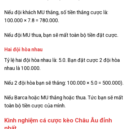
Nếu đội khách MU thắng, số tiền thắng cược là:
100.000 × 7.8 = 780.000.
Nếu đội MU thua, bạn sẽ mất toàn bộ tiền đặt cược.
Hai đội hòa nhau
Tỷ lệ hai đội hòa nhau là: 5.0. Bạn đặt cược 2 đội hòa
nhau là 100.000.
Nếu 2 đội hòa bạn sẽ thắng: 100.000 × 5.0 = 500.000).
Nếu Barca hoặc MU thắng hoặc thua. Tức bạn sẽ mất
toàn bộ tiền cược của mình.
Kinh nghiệm cá cược kèo Châu Âu đỉnh
nhất