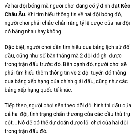
về hai đội bóng mà người chơi đang có ý định đặt
Kèo
Châu Âu
. Khi tìm hiểu thông tin về hai đội bóng đó,
người chơi phải chắc chắn rằng tỷ lệ cược của hai đội
có bằng nhau hay không.
Đặc biệt, người chơi cần tìm hiểu qua bảng lịch sử đối
đầu, cũng như số bàn thắng mà 2 đội đó ghi được
trong trận đấu trước đó. Bên cạnh đó, người chơi sẽ
phải tìm hiểu thêm thông tin về 2 đội tuyển đó thông
qua bảng xếp hạng của chính giải đấu, cũng như các
bảng xếp hạng quốc tế khác.
Tiếp theo, người chơi nên theo dõi đội hình thi đấu của
cả hai đội, tình trạng chấn thương của các cầu thủ trụ
cột,… Nó để có thể dự đoán được lối chơi của hai đội
trong trận đấu đó.