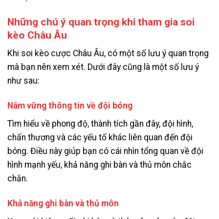
Những chú ý quan trọng khi tham gia soi
kèo Châu Âu
Khi soi kèo cược Châu Âu, có một số lưu ý quan trọng
mà bạn nên xem xét. Dưới đây cũng là một số lưu ý
như sau:
Nắm vững thông tin về đội bóng
Tìm hiểu về phong độ, thành tích gần đây, đội hình,
chấn thương và các yếu tố khác liên quan đến đội
bóng. Điều này giúp bạn có cái nhìn tổng quan về đội
hình mạnh yếu, khả năng ghi bàn và thủ môn chắc
chắn.
Khả năng ghi bàn và thủ môn