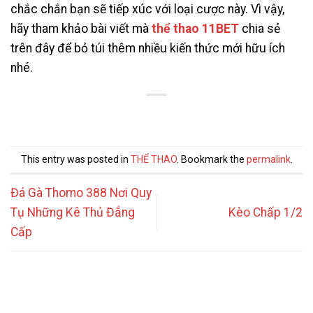
chắc chắn bạn sẽ tiếp xúc với loại cược này. Vì vậy,
hãy tham khảo bài viết mà
thể thao 11BET
chia sẻ
trên đây để bỏ túi thêm nhiều kiến ​​thức mới hữu ích
nhé.
This entry was posted in
THỂ THAO
. Bookmark the
permalink
.
Đá Gà Thomo 388 Nơi Quy
Tụ Những Kê Thủ Đẳng
Kèo Chấp 1/2
Cấp