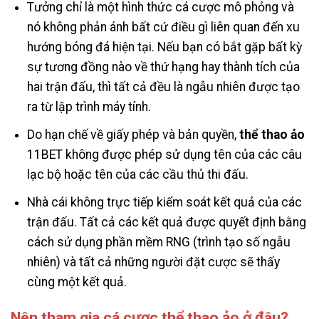
Tưởng chỉ là một hình thức cá cược mô phỏng và
nó không phản ánh bất cứ điều gì liên quan đến xu
hướng bóng đá hiện tại. Nếu bạn có bắt gặp bất kỳ
sự tương đồng nào về thứ hạng hay thành tích của
hai trận đấu, thì tất cả đều là ngẫu nhiên được tạo
ra từ lập trình máy tính.
Do hạn chế về giấy phép và bản quyền,
thể thao ảo
11BET không được phép sử dụng tên của các câu
lạc bộ hoặc tên của các cầu thủ thi đấu.
Nhà cái không trực tiếp kiểm soát kết quả của các
trận đấu. Tất cả các kết quả được quyết định bằng
cách sử dụng phần mềm RNG (trình tạo số ngẫu
nhiên) và tất cả những người đặt cược sẽ thấy
cùng một kết quả.
Nên tham gia cá cược thể thao ảo ở đâu?