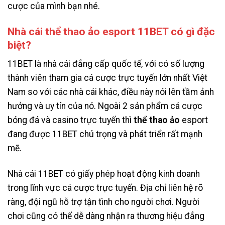
cược của mình bạn nhé.
Nhà cái thể thao ảo esport 11BET có gì đặc
biệt?
11BET là nhà cái đẳng cấp quốc tế, với có số lượng
thành viên tham gia cá cược trực tuyến lớn nhất Việt
Nam so với các nhà cái khác, điều này nói lên tầm ảnh
hưởng và uy tín của nó. Ngoài 2 sản phẩm cá cược
bóng đá và casino trực tuyến thì
thể thao ảo
esport
đang được 11BET chú trọng và phát triển rất mạnh
mẽ.
Nhà cái 11BET có giấy phép hoạt động kinh doanh
trong lĩnh vực cá cược trực tuyến. Địa chỉ liên hệ rõ
ràng, đội ngũ hỗ trợ tận tình cho người chơi. Người
chơi cũng có thể dễ dàng nhận ra thương hiệu đẳng