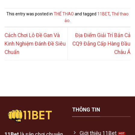
This entry was posted in
THỂ THAO
and tagged
11BET
,
Thể thao
ảo
.
Cách Chơi Lô Đề Gan Và
Địa Điểm Giải Trí Bắn Cá
Kinh Nghiệm Đánh Đề Siêu
CQ9 Đẳng Cấp Hàng Đầu
Chuẩn
Châu Á
THÔNG TIN
Giới thiệu 11Bet
11Bet
là sân chơi chuyên