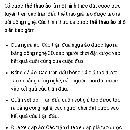
Cá cược
thể thao ảo
là một hình thức đặt cược trực
tuyến trên các trận đấu thể thao giả tạo được tạo ra
bởi công nghệ. Các hình thức cá cược
thể thao ảo
phổ
biến bao gồm:
Đua ngựa ảo: Các trận đua ngựa ảo được tạo ra
bằng công nghệ 3D, các người chơi đặt cược vào
kết quả cuối cùng của cuộc đua.
Bóng đá ảo: Các trận đấu bóng đá giả tạo được
tạo ra bằng công nghệ, các người chơi đặt cược
vào kết quả của trận đấu.
Quần vợt ảo: Trận đấu quần vợt giả tạo được tạo
ra bằng công nghệ, các người chơi đặt cược vào
kết quả của trận đấu.
Đua xe đạp ảo: Các trận đua xe đạp giả tạo được