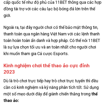
cấp quốc tế như độ phủ của 11BET thông qua các hợp
đồng tài trợ với các câu lạc bộ bóng đá lớn trên thế
giới.
Ngoài ra, tại đây người chơi có thể bảo mật thông tin,
thanh toán qua ngân hàng Việt Nam với các lệnh thanh
toán hoàn toàn ẩn danh và hợp pháp. Có thể nói 11BET
là sự lựa chọn tối ưu và an toàn nhất cho người chơi
khi muốn tham gia Cá cược Esports.
Kinh nghiệm chơi thể thao ảo cực đỉnh
2023
Dù là trò chơi trực tiếp hay trò chơi trực tuyến thì đều
cần có kinh nghiệm và kỹ năng phân tích tốt. Sử dụng
một số mẹo dưới đây để giành chiến thắng trong
thể
thao ảo: