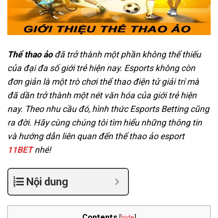
Thể thao ảo
đã trở thành một phần không thể thiếu
của đại đa số giới trẻ hiện nay. Esports không còn
đơn giản là một trò chơi thể thao điện tử giải trí mà
đã dần trở thành một nét văn hóa của giới trẻ hiện
nay. Theo nhu cầu đó, hình thức Esports Betting cũng
ra đời. Hãy cùng chúng tôi tìm hiểu những thông tin
và hướng dẫn liên quan đến thể thao
ảo esport
11BET
nhé!
Nội dung
Contents
[
hide
]