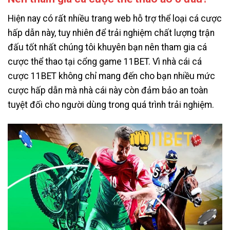
Hiện nay có rất nhiều trang web hỗ trợ thể loại cá cược
hấp dẫn này, tuy nhiên để trải nghiệm chất lượng trận
đấu tốt nhất chúng tôi khuyên bạn nên tham gia cá
cược thể thao tại cổng game 11BET. Vì nhà cái cá
cược 11BET không chỉ mang đến cho bạn nhiều mức
cược hấp dẫn mà nhà cái này còn đảm bảo an toàn
tuyệt đối cho người dùng trong quá trình trải nghiệm.