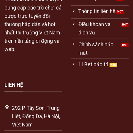
cung cấp các trò chơi cá
Thông tin liên hệ
cược trực tuyến đổi
thưởng hấp dẫn và
hot
Điều khoản và
nhất thị trường Việt Nam
dịch vụ
trên nền tảng di động và
Chính sách bảo
web
.
mật
11Bet bảo trì
LIÊN HỆ
292 P. Tây Sơn, Trung
Liệt, Đống Đa, Hà Nội,
Việt Nam