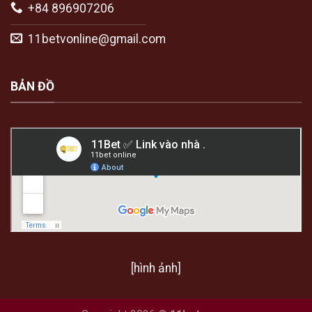
+84 896907206
11betvonline@gmail.com
BẢN ĐỒ
[hình ảnh]