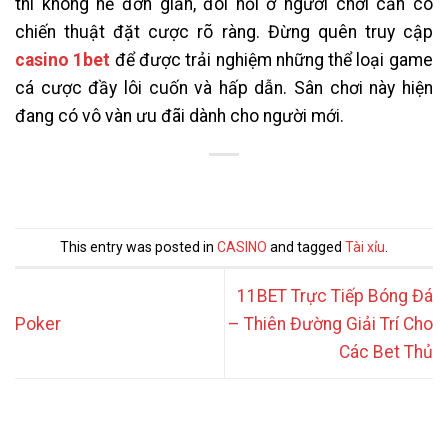
thì không hề đơn giản, đòi hỏi ở người chơi cần có
chiến thuật đặt cược rõ ràng. Đừng quên truy cập
casino 1bet
để được trải nghiệm những thể loại
g
ame
cá
cược đầy lôi cuốn và hấp dẫn. Sân chơi này hiện
đang có vô vàn ưu đãi dành cho người mới.
This entry was posted in
CASINO
and tagged
Tài xỉu
.
11BET Trực Tiếp Bóng Đá
Poker
– Thiên Đường Giải Trí Cho
Các Bet Thủ