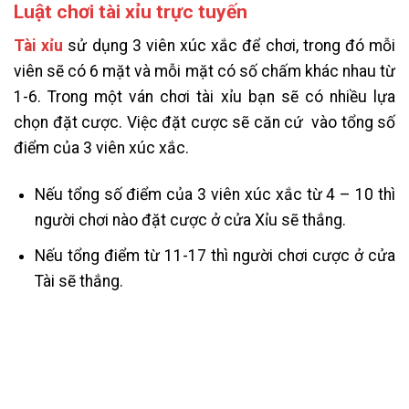
Luật chơi tài xỉu trực tuyến
Tài xỉu
sử dụng 3 viên xúc xắc để chơi, trong đó mỗi
viên sẽ có 6 mặt và mỗi mặt có số chấm khác nhau từ
1-6. Trong một ván chơi tài xỉu bạn sẽ có nhiều lựa
chọn đặt cược. Việc đặt cược sẽ căn cứ vào tổng số
điểm của 3 viên xúc xắc.
Nếu tổng số điểm của 3 viên xúc xắc từ 4 – 10 thì
người chơi nào đặt cược ở cửa Xỉu sẽ thắng.
Nếu tổng điểm từ 11-17 thì người chơi cược ở cửa
Tài sẽ thắng.