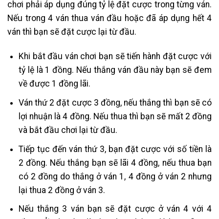
chơi phải áp dụng đúng tỷ lệ đặt cược trong từng ván.
Nếu trong 4 ván thua ván đầu hoặc đã áp dụng hết 4
ván thì bạn sẽ đặt cược lại từ đầu.
Khi bắt đầu ván chơi bạn sẽ tiến hành đặt cược với
tỷ lệ là 1 đồng. Nếu thắng ván đầu này bạn sẽ đem
về được 1 đồng lãi.
Ván thứ 2 đặt cược 3 đồng, nếu thắng thì bạn sẽ có
lợi nhuận là 4 đồng. Nếu thua thì bạn sẽ mất 2 đồng
và bắt đầu chơi lại từ đầu.
Tiếp tục đến ván thứ 3, bạn đặt cược với số tiền là
2 đồng. Nếu thắng bạn sẽ lãi 4 đồng, nếu thua bạn
có 2 đồng do thắng ở ván 1, 4 đồng ở ván 2 nhưng
lại thua 2 đồng ở ván 3.
Nếu thắng 3 ván bạn sẽ đặt cược ở ván 4 với 4