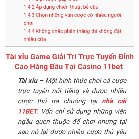
1.4.2
Áp dụng chiến thuật bẻ cầu
1.4.3
Chọn những ván cược có nhiều người
chơi
1.4.4
Không chắc phần thắng thì không đặt
nhiều cửa
Tài xỉu Game Giải Trí Trực Tuyến Đỉnh
Cao Hàng Đầu Tại Casino 11bet
Tài xỉu
– Một hình thức chơi cá cược
trực tuyến nổi tiếng và được nhiều
cược thủ ưa chuộng tại
nhà cái
11BET
. Vốn chỉ sử dụng những viên
ngầu quen thuộc để chơi nhưng tại
sao nó lại được nhiều cược thủ yêu