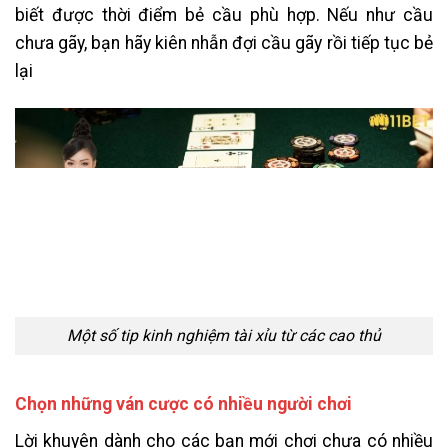
biết được thời điểm bẻ cầu phù hợp. Nếu như cầu
chưa gãy, bạn hãy kiên nhẫn đợi cầu gãy rồi tiếp tục bẻ
lại
Một số tip kinh nghiệm tài xỉu từ các cao thủ
Chọn những ván cược có nhiều người chơi
Lời khuyên dành cho các bạn mới chơi chưa có nhiều